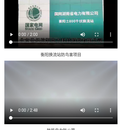
衡阳换流站防鸟害项目